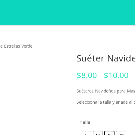
e Estrellas Verde
Suéter Navide
R
$
8.00
-
$
10.00
d
p
Suéteres Navideños para Mas
d
$
Selecciona la talla y añade al c
h
$
Talla