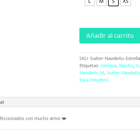
L
M
S
XS
Añadir al carrito
SKU:
Suéter-Navideño-Estrell
Etiquetas:
Hembra
,
Macho
,
Su
Navideño M
,
Suéter Navideño
Para Peluditos
al
onfeccionados con mucho amor ❤️