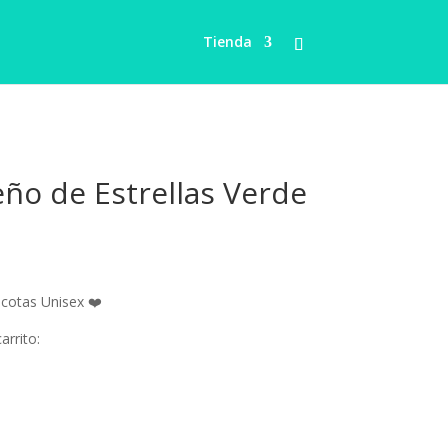
Tienda
ño de Estrellas Verde
ango
e
recios:
cotas Unisex ❤️
esde
8.00
arrito:
asta
10.00