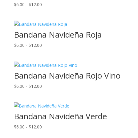
Rango
$
6.00
-
$
12.00
$12.00
de
precios:
desde
Bandana Navideña Roja
$6.00
hasta
Rango
$
6.00
-
$
12.00
$12.00
de
precios:
desde
Bandana Navideña Rojo Vino
$6.00
hasta
Rango
$
6.00
-
$
12.00
$12.00
de
precios:
desde
Bandana Navideña Verde
$6.00
hasta
Rango
$
6.00
-
$
12.00
$12.00
de