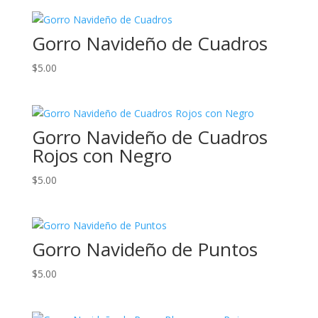
precios:
desde
Gorro Navideño de Cuadros
$6.00
hasta
$
5.00
$12.00
Gorro Navideño de Cuadros
Rojos con Negro
$
5.00
Gorro Navideño de Puntos
$
5.00