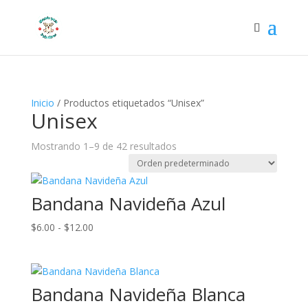
Inicio
/ Productos etiquetados “Unisex”
Unisex
Mostrando 1–9 de 42 resultados
Bandana Navideña Azul
Rango
$
6.00
-
$
12.00
de
precios:
desde
Bandana Navideña Blanca
$6.00
hasta