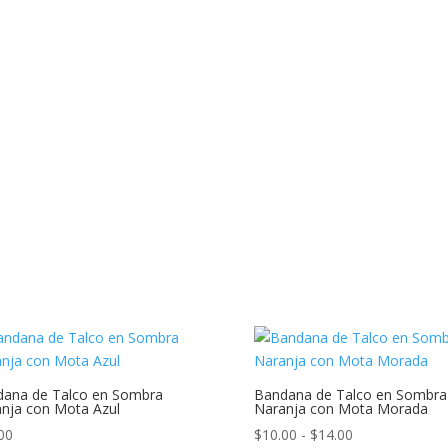
$8.00
hasta
$14.00
ana de Talco en Sombra
Bandana de Talco en Sombra
nja con Mota Azul
Naranja con Mota Morada
Rango
00
$
10.00
-
$
14.00