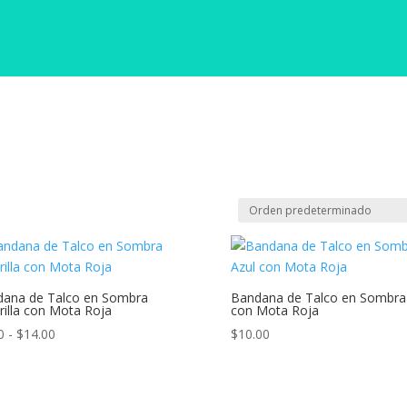
ana de Talco en Sombra
Bandana de Talco en Sombra
illa con Mota Roja
con Mota Roja
Rango
0
-
$
14.00
$
10.00
de
precios:
desde