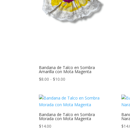
Bandana de Talco en Sombra
Amarilla con Mota Magenta
Rango
$
8.00
-
$
10.00
de
precios:
desde
$8.00
hasta
Bandana de Talco en Sombra
Band
Morada con Mota Magenta
Nara
$10.00
$
14.00
$
14.