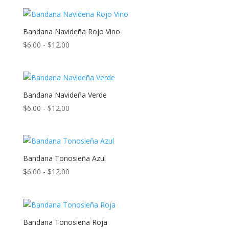
precios:
desde
$6.00
Bandana Navideña Rojo Vino
hasta
Rango
$
6.00
-
$
12.00
$12.00
de
precios:
desde
$6.00
Bandana Navideña Verde
hasta
Rango
$
6.00
-
$
12.00
$12.00
de
precios:
desde
$6.00
Bandana Tonosieña Azul
hasta
Rango
$
6.00
-
$
12.00
$12.00
de
precios:
desde
$6.00
Bandana Tonosieña Roja