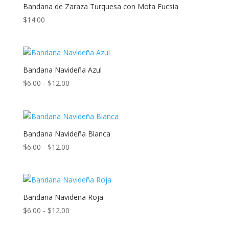
$8.00
Bandana de Zaraza Turquesa con Mota Fucsia
hasta
$
14.00
$14.00
Bandana Navideña Azul
Rango
$
6.00
-
$
12.00
de
precios:
desde
$6.00
Bandana Navideña Blanca
hasta
Rango
$
6.00
-
$
12.00
$12.00
de
precios:
desde
$6.00
Bandana Navideña Roja
hasta
Rango
$
6.00
-
$
12.00
$12.00
de