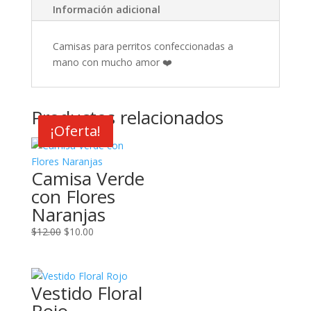
Información adicional
Camisas para perritos confeccionadas a
mano con mucho amor ❤️
Productos relacionados
¡Oferta!
¡Oferta!
Camisa Verde
con Flores
Naranjas
El
El
$
12.00
$
10.00
precio
precio
original
actual
era:
es:
Vestido Floral
$12.00.
$10.00.