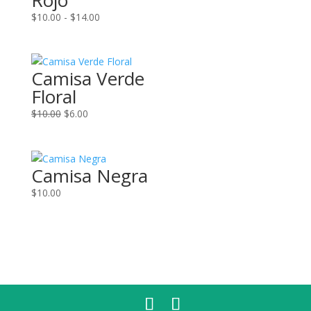
Rojo
Rango
$
10.00
-
$
14.00
de
precios:
desde
Camisa Verde
$10.00
Floral
hasta
$14.00
El
El
$
10.00
$
6.00
precio
precio
original
actual
era:
es:
Camisa Negra
$10.00.
$6.00.
$
10.00