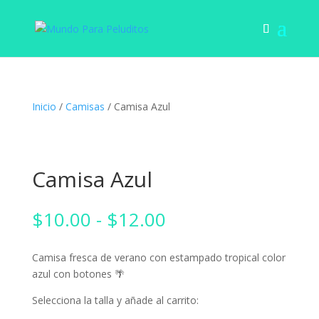
Inicio
/
Camisas
/ Camisa Azul
Camisa Azul
Rango
$
10.00
-
$
12.00
de
precios:
Camisa fresca de verano con estampado tropical color
desde
azul con botones 🌴
$10.00
hasta
Selecciona la talla y añade al carrito:
$12.00