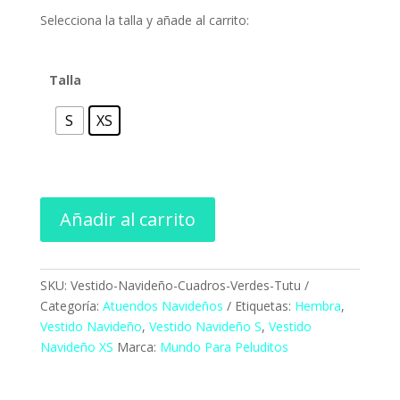
desde
$10.00
Selecciona la talla y añade al carrito:
hasta
$12.00
Talla
S
XS
Añadir al carrito
SKU:
Vestido-Navideño-Cuadros-Verdes-Tutu
Categoría:
Atuendos Navideños
Etiquetas:
Hembra
,
Vestido Navideño
,
Vestido Navideño S
,
Vestido
Navideño XS
Marca:
Mundo Para Peluditos