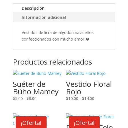
Descripción
Información adicional
Vestidos de licra de algodón navideños
confeccionados con mucho amor ❤️
Productos relacionados
Suéter de
Vestido Floral
Búho Mamey
Rojo
Rango
Rango
$
5.00
-
$
8.00
$
10.00
-
$
14.00
de
de
precios:
precios:
desde
desde
¡Oferta!
¡Oferta!
$5.00
$10.00
Panty de Celo