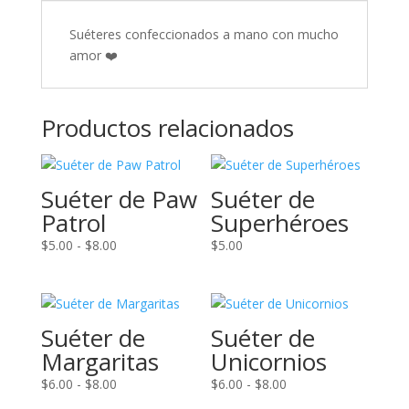
Suéteres confeccionados a mano con mucho
amor ❤️
Productos relacionados
Suéter de Paw
Suéter de
Patrol
Superhéroes
Rango
$
5.00
-
$
8.00
$
5.00
de
precios:
desde
$5.00
Suéter de
Suéter de
hasta
Margaritas
Unicornios
$8.00
Rango
Rango
$
6.00
-
$
8.00
$
6.00
-
$
8.00
de
de