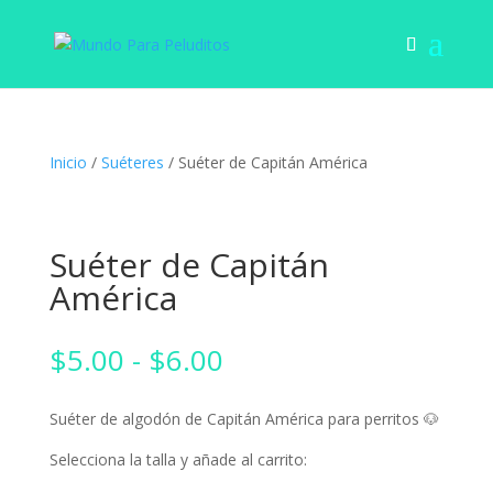
Inicio
/
Suéteres
/ Suéter de Capitán América
Suéter de Capitán
América
Rango
$
5.00
-
$
6.00
de
precios:
Suéter de algodón de Capitán América para perritos 🐶
desde
$5.00
Selecciona la talla y añade al carrito:
hasta