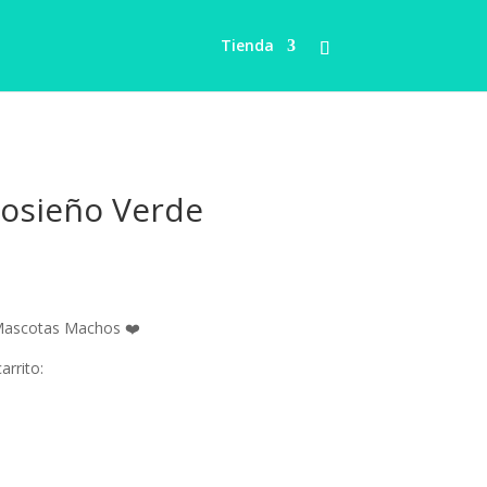
Tienda
osieño Verde
Rango
de
precios:
Mascotas Machos ❤️
desde
$15.00
arrito:
hasta
$18.00