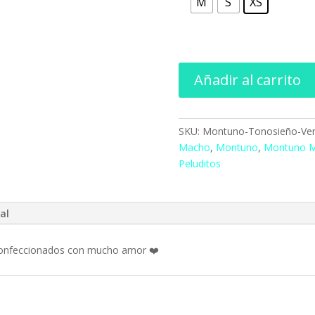
M
S
XS
Añadir al carrito
SKU:
Montuno-Tonosieño-Ve
Macho
,
Montuno
,
Montuno 
Peluditos
al
onfeccionados con mucho amor ❤️