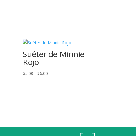
Suéter de Minnie
Rojo
Rango
$
5.00
-
$
6.00
de
precios:
desde
$5.00
hasta
$6.00