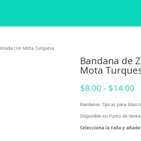
Morada con Mota Turquesa
Bandana de Z
Mota Turque
R
$
8.00
-
$
14.00
d
p
Bandanas Típicas para Masc
d
$
Disponible en Punto de Venta P
h
Selecciona la talla y añade 
$