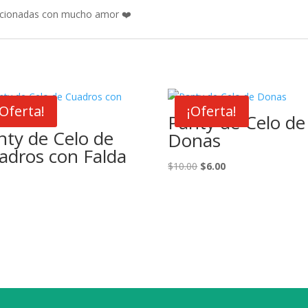
ccionadas con mucho amor ❤️
¡Oferta!
¡Oferta!
Panty de Celo de
nty de Celo de
Donas
adros con Falda
El
El
$
10.00
$
6.00
precio
precio
0
original
actual
era:
es:
$10.00.
$6.00.