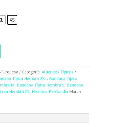
XL
XS
-Turquesa
Categoría:
Atuendos Típicos
ndana Típica Hembra 2XL
,
Bandana Típica
embra M
,
Bandana Típica Hembra S
,
Bandana
ípica Hembra XS
,
Hembra
,
Perrilandia
Marca: