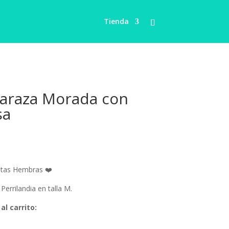
Tienda
araza Morada con
sa
ango
e
recios:
otas Hembras ❤️
esde
8.00
errilandia en talla M.
asta
al carrito:
14.00