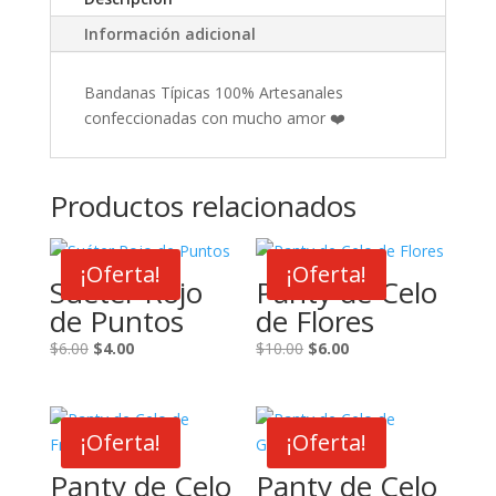
Información adicional
Bandanas Típicas 100% Artesanales
confeccionadas con mucho amor ❤️
Productos relacionados
¡Oferta!
¡Oferta!
Suéter Rojo
Panty de Celo
de Puntos
de Flores
El
El
El
El
$
6.00
$
4.00
$
10.00
$
6.00
precio
precio
precio
precio
original
actual
original
actual
era:
es:
era:
es:
¡Oferta!
¡Oferta!
$6.00.
$4.00.
$10.00.
$6.00.
Panty de Celo
Panty de Celo