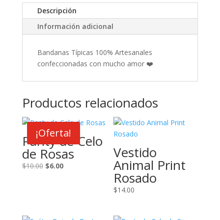
Descripción
Información adicional
Bandanas Típicas 100% Artesanales
confeccionadas con mucho amor ❤️
Productos relacionados
¡Oferta!
Panty de Celo
Vestido
de Rosas
Animal Print
El
El
$
10.00
$
6.00
Rosado
precio
precio
original
actual
$
14.00
era:
es:
$10.00.
$6.00.