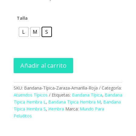
hasta
$14.00
Talla
L
M
S
Añadir al carrito
SKU:
Bandana-Típica-Zaraza-Amarilla-Roja
Categoría:
Atuendos Típicos
Etiquetas:
Bandana Típica
,
Bandana
Típica Hembra L
,
Bandana Típica Hembra M
,
Bandana
Típica Hembra S
,
Hembra
Marca:
Mundo Para
Peluditos