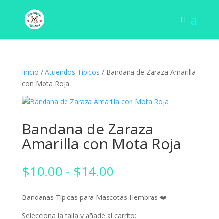
Inicio
/
Atuendos Típicos
/ Bandana de Zaraza Amarilla
con Mota Roja
Bandana de Zaraza
Amarilla con Mota Roja
Rango
$
10.00
-
$
14.00
de
precios:
Bandanas Típicas para Mascotas Hembras ❤️
desde
$10.00
Selecciona la talla y añade al carrito: