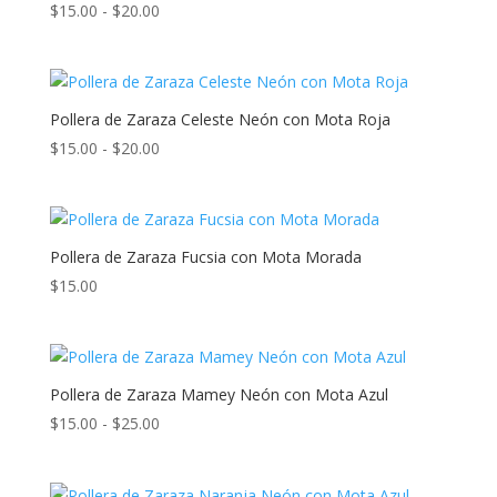
Rango
$
15.00
-
$
20.00
$30.00
de
precios:
desde
$15.00
Pollera de Zaraza Celeste Neón con Mota Roja
hasta
Rango
$
15.00
-
$
20.00
$20.00
de
precios:
desde
$15.00
Pollera de Zaraza Fucsia con Mota Morada
hasta
$
15.00
$20.00
Pollera de Zaraza Mamey Neón con Mota Azul
Rango
$
15.00
-
$
25.00
de
precios: