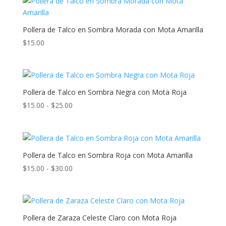
desde
$15.00
hasta
Pollera de Talco en Sombra Morada con Mota Amarilla
$35.00
$
15.00
Pollera de Talco en Sombra Negra con Mota Roja
Rango
$
15.00
-
$
25.00
de
precios:
desde
$15.00
Pollera de Talco en Sombra Roja con Mota Amarilla
hasta
Rango
$
15.00
-
$
30.00
$25.00
de
precios:
desde
$15.00
Pollera de Zaraza Celeste Claro con Mota Roja
hasta