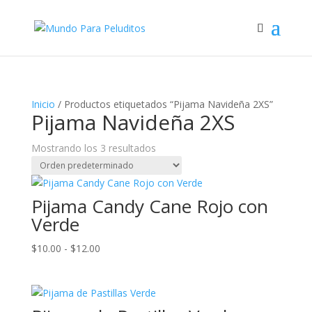
Inicio
/ Productos etiquetados “Pijama Navideña 2XS”
Pijama Navideña 2XS
Mostrando los 3 resultados
Pijama Candy Cane Rojo con
Verde
Rango
$
10.00
-
$
12.00
de
precios:
desde
$10.00