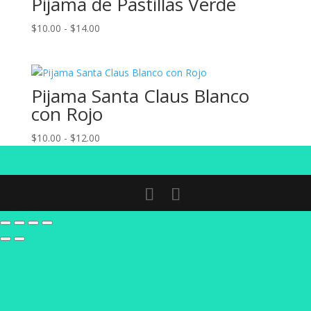
Pijama de Pastillas Verde
hasta
Rango
$
10.00
-
$
14.00
$12.00
de
precios:
desde
Pijama Santa Claus Blanco
$10.00
hasta
con Rojo
$14.00
Rango
$
10.00
-
$
12.00
de
precios:
desde
$10.00
hasta
$12.00