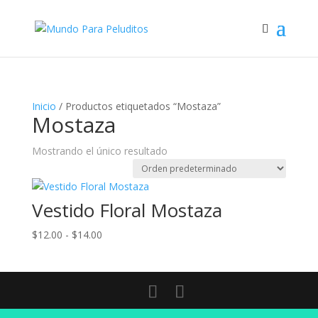
Inicio
/ Productos etiquetados “Mostaza”
Mostaza
Mostrando el único resultado
Vestido Floral Mostaza
Rango
$
12.00
-
$
14.00
de
precios:
desde
$12.00
hasta