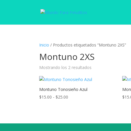
Inicio
/ Productos etiquetados “Montuno 2XS”
Montuno 2XS
Mostrando los 2 resultados
Montuno Tonosieño Azul
Mon
Rango
$
15.00
-
$
25.00
$
15.
de
precios:
desde
$15.00
hasta