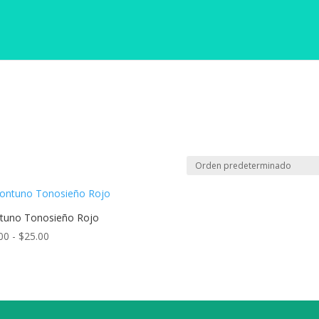
tuno Tonosieño Rojo
Rango
00
-
$
25.00
de
precios:
desde
$15.00
hasta