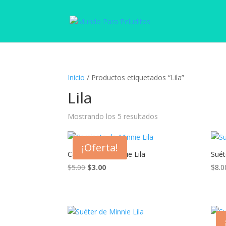
Inicio
/ Productos etiquetados “Lila”
Lila
Mostrando los 5 resultados
¡Oferta!
Camiseta de Minnie Lila
Suét
El
El
$
5.00
$
3.00
$
8.0
precio
precio
original
actual
era:
es:
$5.00.
$3.00.