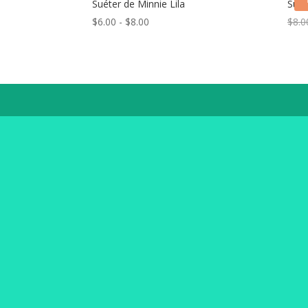
Suéter de Minnie Lila
Suét
Rango
$
6.00
-
$
8.00
$
8.0
de
precios:
desde
$6.00
hasta
$8.00