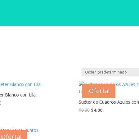
¡Oferta!
er Blanco con Lila
Suéter de Cuadros Azules con 
0
El
El
$
8.00
$
4.00
precio
precio
original
actual
era:
es:
¡Oferta!
$8.00.
$4.00.