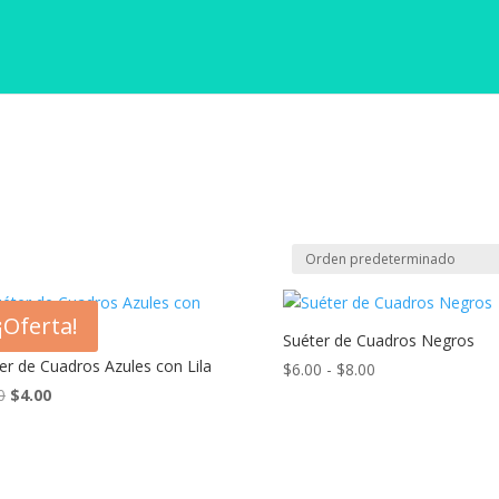
¡Oferta!
Suéter de Cuadros Negros
er de Cuadros Azules con Lila
Rango
$
6.00
-
$
8.00
El
El
de
0
$
4.00
precio
precio
precios:
original
actual
desde
era:
es:
$6.00
$8.00.
$4.00.
hasta