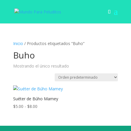
Inicio
/ Productos etiquetados “Buho”
Buho
Mostrando el único resultado
Suéter de Búho Mamey
Rango
$
5.00
-
$
8.00
de
precios:
desde