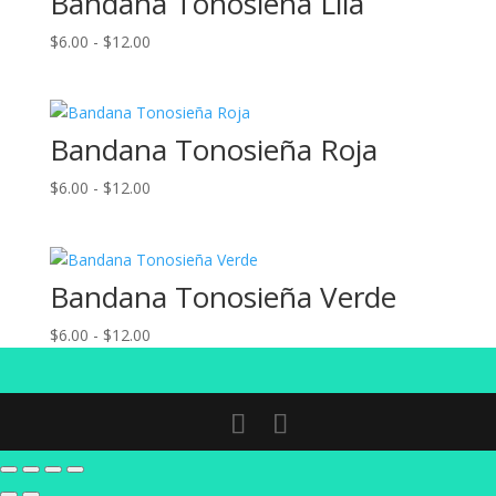
Bandana Tonosieña Lila
hasta
Rango
$
6.00
-
$
12.00
$12.00
de
precios:
desde
Bandana Tonosieña Roja
$6.00
hasta
Rango
$
6.00
-
$
12.00
$12.00
de
precios:
desde
Bandana Tonosieña Verde
$6.00
hasta
Rango
$
6.00
-
$
12.00
$12.00
de
precios:
desde
$6.00
hasta
$12.00