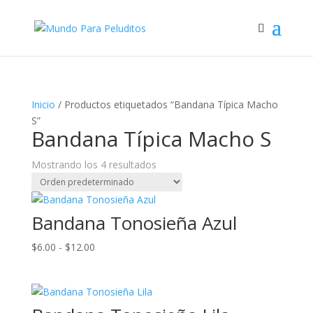
Inicio
/ Productos etiquetados “Bandana Típica Macho
S”
Bandana Típica Macho S
Mostrando los 4 resultados
Bandana Tonosieña Azul
Rango
$
6.00
-
$
12.00
de
precios:
desde
$6.00